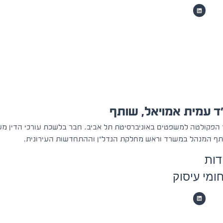
ד עמית אמויאל, שותף
הפקולטה למשפטים באוניברסיטת תל אביב. חבר בלשכת עורכי הדין משנת 2001 ונוטר
ף המנהל במשרד וראש מחלקת הנדל"ן וההתחדשות העירונית.
דות
ומי עיסוק