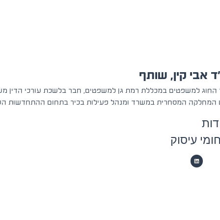
ד אבי קין, שותף
 החוג למשפטים במכללת רמת גן למשפטים, חבר בלשכת עורכי הדין משנת 07
המחלקה המסחרית במשרד ומנהל פעילות בכיר בתחום ההתחדשות העי
דות
ומי עיסוק