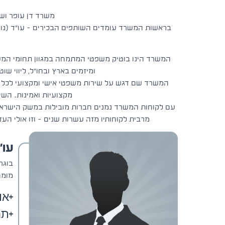
משרד דן עופר ושות', עורכי-ד
בראשות המשרד עומדים השותפים הבכירים – עו"ד (נוטריון)
המשרד הינו בוטיק משפטי המתמחה במגוון תחומי המש
ומיזמים בארץ ובחו"ל, ליווי שוט
המשרד שם דגש על שירות משפטי אישי ומקצועי לכל ל
מקצועיות ואמינות. הש
עם לקוחות המשרד נמנים חברות מובילות במשק הישראלי,
מרבית לקוחותיו מזה עשרות שנים – וזו אולי הע
עו"
בוגר 
מומח
או
תח