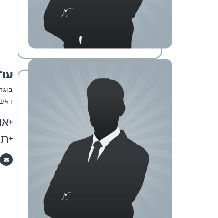
עו"
בוגר
ראש 
או
תח