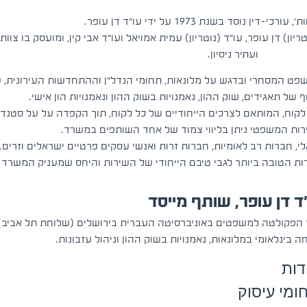
ין נוסד בשנת 1973 על ידי עו"ד דן עופר.
 דן עופר, עו"ד (נוטריון) עמית אמויאל ועו"ד אבי קין, ומועסק בו צוות 
ועתיר ניסיון.
פט המסחרי ובדגש על מלונאות, תחומי הנדל"ן וההתחדשות העירונית, 
ף של תאגידים, שוק ההון, נאמנויות בשוק ההון ונאמנויות הון אישי.
קוח, המותאם לצרכים הייחודיים של כל לקוח, תוך הקפדה על על סטנד
ירות המשפטי ניתן בליווי צמוד של אחד השותפים במשרד.
 חברות רב לאומיות, חברות זרות ואנשי עסקים פרטיים ישראלים וזרים
דות הטובה ביותר לגבי טיבם הייחודי של השירות והיחס שמעניק המשרד ל
ד דן עופר, שותף מייסד
הפקולטה למשפטים באוניברסיטה העברית בירושלים (שלוחת תל אביב). חבר בלשכ
ה בינלאומי במלונאות, נאמנויות בשוק ההון וניהול עזבונות.
דות
ומי עיסוק