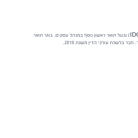
בוגר הפקולטה למשפטים באוניברסיטת רייכמן (המרכז הבינתחומי הרצליה IDC) ובעל תואר ראשון נוסף במנהל עסקים. בוגר תואר
ר בלשכת עורכי הדין משנת 2010.