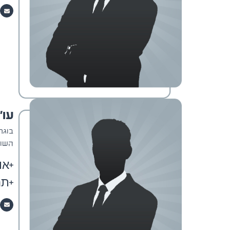
עו"
בוגר 
השות
או
תח