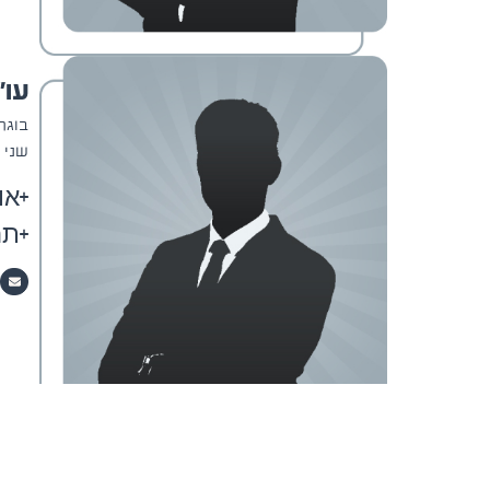
עו"
שני 
או
תח