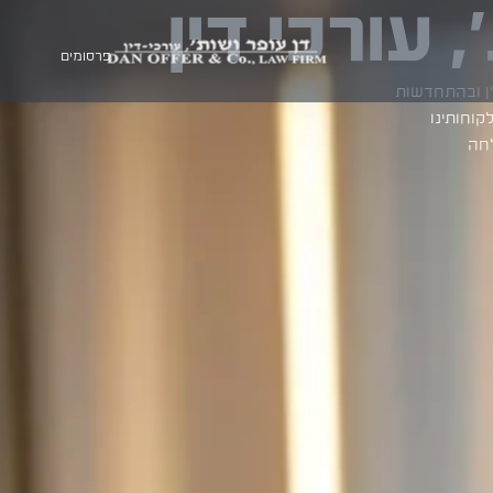
 עורכי דין
פרסומים
"ן ובהתחדשות
מעניקים ללקוחותינו
חה