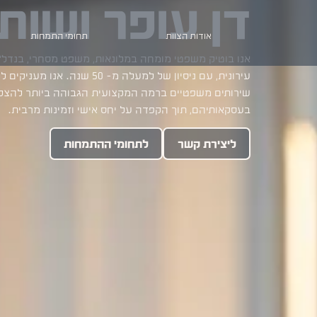
דן עופר ושות׳,
אודות הצוות
תחומי התמחות
אנו בוטיק משפטי מומחה במלונאות, משפט מסחרי, בנדל
עירונית, עם ניסיון של למעלה מ- 50 שנה. אנו 
שירותים משפטיים ברמה המקצועית הגבוהה ביותר להצל
בעסקאותיהם, תוך הקפדה על יחס אישי וזמינות מרבית.
ליצירת קשר
לתחומי ההתמחות